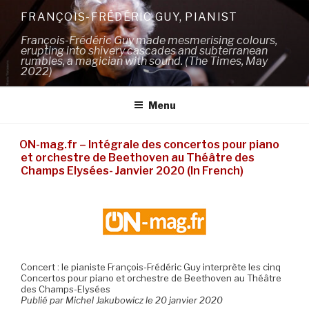
Skip
FRANÇOIS-FRÉDÉRIC GUY, PIANIST
to
François-Frédéric Guy made mesmerising colours,
content
erupting into shivery cascades and subterranean
rumbles, a magician with sound. (The Times, May
2022)
Menu
ON-mag.fr – Intégrale des concertos pour piano
et orchestre de Beethoven au Théâtre des
Champs Elysées- Janvier 2020 (In French)
Concert : le pianiste François-Frédéric Guy interprète les cinq
Concertos pour piano et orchestre de Beethoven au Théâtre
des Champs-Elysées
Publié par Michel Jakubowicz le 20 janvier 2020