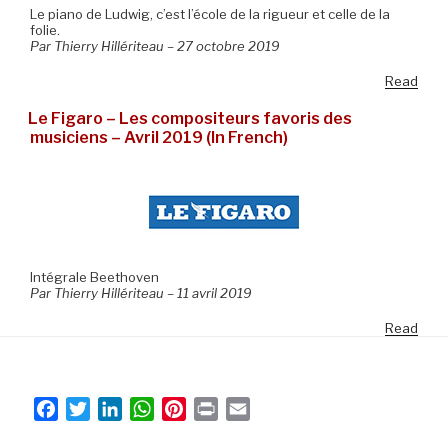
Le piano de Ludwig, c’est l’école de la rigueur et celle de la
folie.
Par Thierry Hillériteau – 27 octobre 2019
Read
Le Figaro – Les compositeurs favoris des
musiciens – Avril 2019 (In French)
Intégrale Beethoven
Par Thierry Hillériteau – 11 avril 2019
Read
F
T
L
W
P
P
E
a
w
i
h
i
r
m