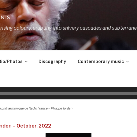
ANIST
ing colours, erupting into shivery cascades and subterrane
Bio/Photos
Discography
Contemporary music
 philharmonique de Radio France – Philippe Jordan
ndon – October, 2022