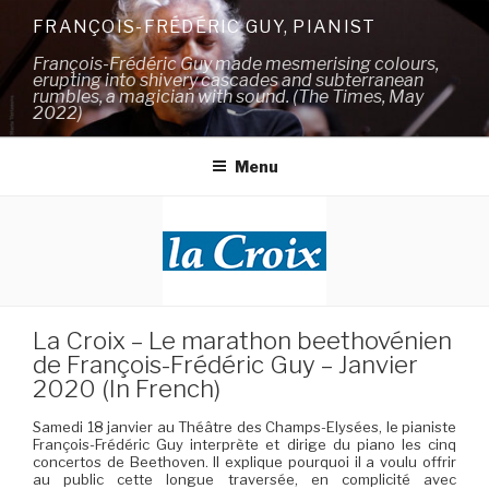
Skip
FRANÇOIS-FRÉDÉRIC GUY, PIANIST
to
François-Frédéric Guy made mesmerising colours,
content
erupting into shivery cascades and subterranean
rumbles, a magician with sound. (The Times, May
2022)
Menu
La Croix – Le marathon beethovénien
de François-Frédéric Guy – Janvier
2020 (In French)
Samedi 18 janvier au Théâtre des Champs-Elysées, le pianiste
François-Frédéric Guy interprète et dirige du piano les cinq
concertos de Beethoven. Il explique pourquoi il a voulu offrir
au public cette longue traversée, en complicité avec