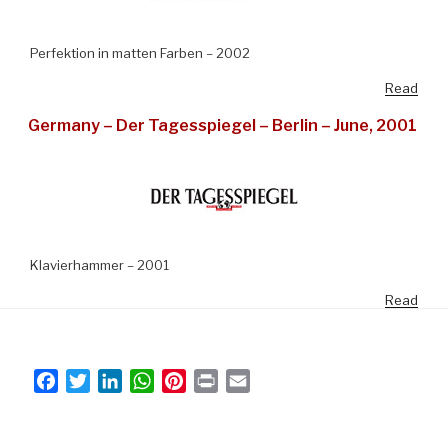
Perfektion in matten Farben – 2002
Read
Germany – Der Tagesspiegel – Berlin – June, 2001
Klavierhammer – 2001
Read
F
T
L
W
P
P
E
a
w
i
h
i
r
m
c
i
n
a
n
i
a