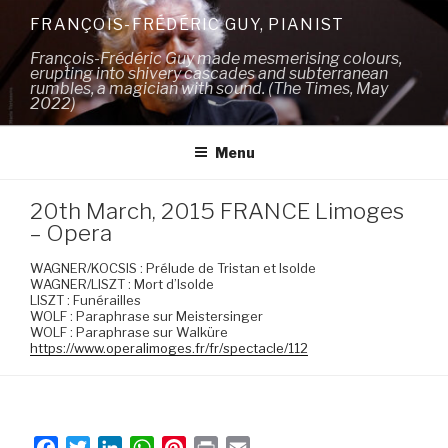
Skip
FRANÇOIS-FRÉDÉRIC GUY, PIANIST
to
François-Frédéric Guy made mesmerising colours,
content
erupting into shivery cascades and subterranean
rumbles, a magician with sound. (The Times, May
2022)
Menu
20th March, 2015 FRANCE Limoges
– Opera
WAGNER/KOCSIS : Prélude de Tristan et Isolde
WAGNER/LISZT : Mort d’Isolde
LISZT : Funérailles
WOLF : Paraphrase sur Meistersinger
WOLF : Paraphrase sur Walküre
https://www.operalimoges.fr/fr/spectacle/112
F
T
L
W
P
P
E